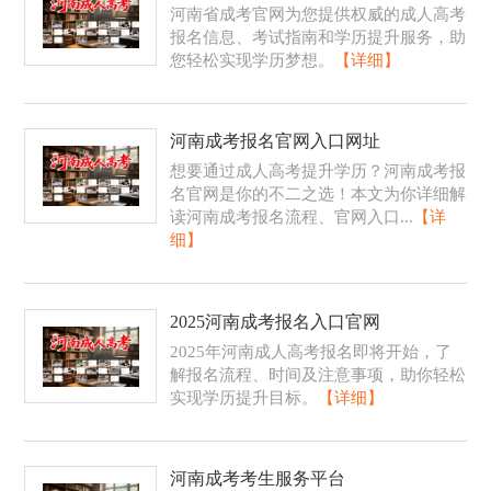
河南省成考官网为您提供权威的成人高考
报名信息、考试指南和学历提升服务，助
您轻松实现学历梦想。
【详细】
河南成考报名官网入口网址
想要通过成人高考提升学历？河南成考报
名官网是你的不二之选！本文为你详细解
读河南成考报名流程、官网入口...
【详
细】
2025河南成考报名入口官网
2025年河南成人高考报名即将开始，了
解报名流程、时间及注意事项，助你轻松
实现学历提升目标。
【详细】
河南成考考生服务平台