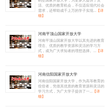
鹤壁国家开放大学，为更多人提供了灵
活、优质的教育机会，不仅适应现代社会
需求，还帮助成千上万的学子实现...
【详
细】
河南平顶山国家开放大学
河南平顶山国家开放大学以其先进的教育
理念、优质的教学资源和灵活的学习方
式，成为广大求知者的理想选择。...
【详
细】
河南信阳国家开放大学
河南信阳国家开放大学，作为高等教育的
佼佼者，凭借其优质的教育资源和灵活的
学习方式，为广大学子提供了一...
【详
细】