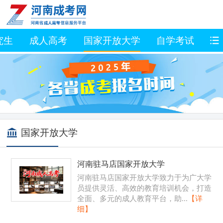
究生
成人高考
国家开放大学
自学考试
职
国家开放大学
河南驻马店国家开放大学
河南驻马店国家开放大学致力于为广大学
员提供灵活、高效的教育培训机会，打造
全面、多元的成人教育平台，助...
【详
细】