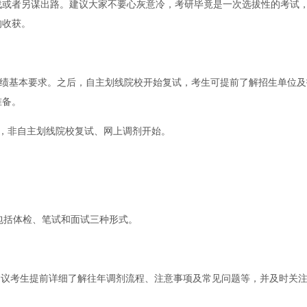
战或者另谋出路。建议大家不要心灰意冷，考研毕竟是一次选拔性的考试
的收获。
成绩基本要求。之后，自主划线院校开始复试，考生可提前了解招生单位及
准备。
，非自主划线院校复试、网上调剂开始。
包括体检、笔试和面试三种形式。
。建议考生提前详细了解往年调剂流程、注意事项及常见问题等，并及时关