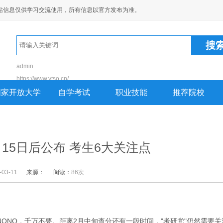
站信息仅供学习交流使用，所有信息以官方发布为准。
admin
https://www.ytso.cn/
https://www.nspu.com
国家开放大学
自学考试
职业技能
推荐院校
https://ddqbt.cn
https://guanniaoshan
https://yxceo.cn
15日后公布 考生6大关注点
-03-11
来源：
阅读：
86次
NONO，千万不要。距离2月中旬查分还有一段时间，"考研党"仍然需要关