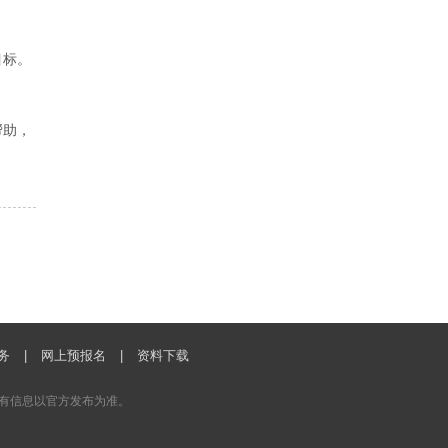
目标。
帮助，
务
|
网上预报名
|
资料下载
有信息以官方发布为准。