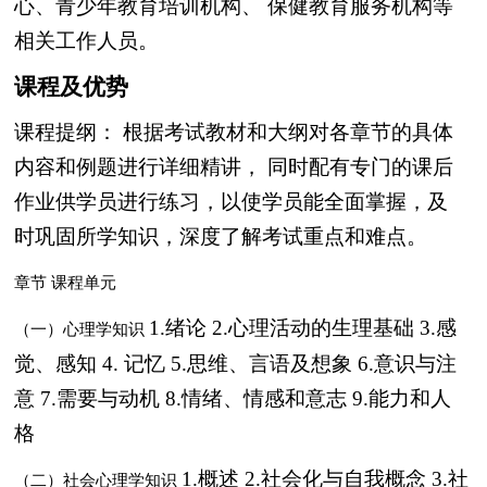
心、青少年教育培训机构、
保健教育服务机构等
相关工作人员。
课程及优势
课程提纲：
根据考试教材和大纲对各章节的具体
内容和例题进行详细精讲，
同时配有专门的课后
作业供学员进行练习，以使学员能全面掌握，及
时巩固所学知识，深度了解考试重点和难点。
章节
课程单元
1.绪论
2.心理活动的生理基础
3.感
（一）心理学知识
觉、感知
4. 记忆
5.思维、言语及想象
6.意识与注
意
7.需要与动机
8.情绪、情感和意志
9.能力和人
格
1.概述
2.社会化与自我概念
3.社
（二）社会心理学知识